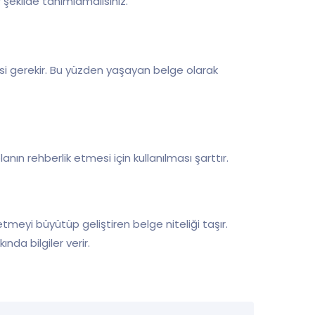
r şekilde tanımlamalısınız.
lmesi gerekir. Bu yüzden yaşayan belge olarak
lanın rehberlik etmesi için kullanılması şarttır.
letmeyi büyütüp geliştiren belge niteliği taşır.
nda bilgiler verir.