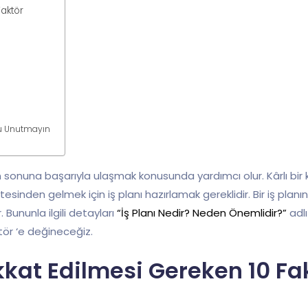
Faktör
nu Unutmayın
luğun sonuna başarıyla ulaşmak konusunda yardımcı olur. Kârlı bir
stesinden gelmek için iş planı hazırlamak gereklidir. Bir iş plan
Bununla ilgili detayları
“İş Planı Nedir? Neden Önemlidir?”
adlı
ktör ‘e değineceğiz.
ikkat Edilmesi Gereken 10 Fa