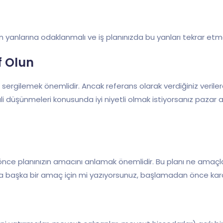
ılan yanlarına odaklanmalı ve iş planınızda bu yanları tekrar e
f Olun
arı sergilemek önemlidir. Ancak referans olarak verdiğiniz veril
li düşünmeleri konusunda iyi niyetli olmak istiyorsanız pazar ara
ce planınızın amacını anlamak önemlidir. Bu planı ne amaçla
a başka bir amaç için mi yazıyorsunuz, başlamadan önce karar