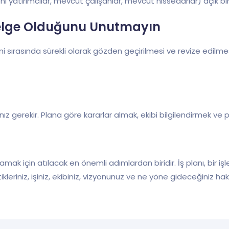
eni yatırımcılar, mevcut çalışanlar, mevcut hissedarlar) açık bi
 Belge Olduğunu Unutmayın
elişimi sırasında sürekli olarak gözden geçirilmesi ve revize edi
anız gerekir. Plana göre kararlar almak, ekibi bilgilendirmek ve p
amak için atılacak en önemli adımlardan biridir. İş planı, bir iş
kleriniz, işiniz, ekibiniz, vizyonunuz ve ne yöne gideceğiniz hakkı