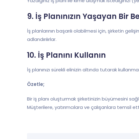
Yazdığınız iş planı ile kime ulaşmak istediğinizi (y
9. İş Planınızın Yaşayan Bir
İş planlarının başarılı olabilmesi için, şirketin g
adlandırılırlar.
10. İş Planını Kullanın
İş planınızı sürekli elinizin altında tutarak kullanm
Özetle;
Bir iş planı oluşturmak şirketinizin büyümesini sağl
Müşterilere, yatırımcılara ve çalışanlara temsil etti