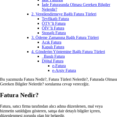
İade Faturasında Olması Gereken Bilgiler
Nelerdir?
2. Vergilendirmeye Bağlı Fatura Türleri
Tevfikatlı Fatura
ÖTV’li Fatura
ÖİV’li Fatura
Stopajlı Fatura
3. Ödeme Zamanına Bağlı Fatura Türleri
Açık Fatura
Kapalı Fatura
4. Gönderim Yöntemine Bağlı Fatura Türleri
Basılı Fatura
Dijital Fatura
e-Fatura
e-Arşiv Fatura
Bu yazımızda Fatura Nedir?, Fatura Türleri Nelerdir?, Faturada Olması
Gereken Bilgiler Nelerdir? sorularına cevap vereceğiz.
Fatura Nedir?
Fatura, satıcı firma tarafından alıcı adına düzenlenen, mal veya
hizmetin satıldığını gösteren, satışa dair detaylı bilgiler içeren,
düzenlenmesi zorunlu olan bir belgedir.