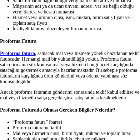
Satıcı firmanın bağlı olduğu vergi dairesinin adı ve numarası
Müşterinin adı ya da ticari ünvanı, adresi, var ise bağlı olduğu
vergi dairesi ve hesap numarası
Hizmet veya ürünün cinsi, ismi, miktarı, birim satış fiyatı ve
toplam satış fiyatı
İrsaliyeli faturayı düzenleyen firmanın imzası
Proforma Fatura
Proforma fatura
, satılacak mal veya hizmete yönelik hazırlanan teklif
faturasıdır. Herhangi mali bir yükümlülüğü yoktur. Proforma fatura,
satıcı firmanın söz konusu mal veya hizmeti hangi ücret karşılığında
satacağını göstermek amacıyla hazırlanmaktadır. Bu sebeple proforma
faturaların karşılığnda ürün gönderimi veya ödeme yapılması söz
konusu değildir.
Ancak proforma faturanın gönderimi sonrasında teklif kabul edilirse ve
mal veya hizmetin satışı gerçekleşirse satış faturası kesilmektedir.
Proforma Faturada Olması Gereken Bilgiler Nelerdir?
“Proforma fatura” ibaresi
Proforma faturanın tarihi
Mal veya hizmetin cinsi, birim fiyatı, miktarı ve toplam tutarı
Satılacak olan malların ağırlığı, ebatı ve miktarı