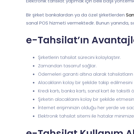
Elektronik tahsilat yapmak için belli başlı yöntemle
Bir şirket bankalardan ya da özel şirketlerden
San
sanal POS hizmeti vermektedir. Bunun yanında, s
e-Tahsilat’ın Avantajl
Şirketlerin tahsilat sürecini kolaylaştırır.
Zamandan tasarruf sağlar.
Ödemeleri garanti altına alarak tahsilatların
Alacakların kolay bir şekilde takip edilmesini
Kredi kartı, banka kartı, sanal kart ile taksi
Şirketin alacaklarını kolay bir şekilde etmesi
İnternet erişiminizin olduğu her yerde ve 
Elektronik tahsilat sitemi ile hatalar minimiz
e-Tahsilat Kullanım Al