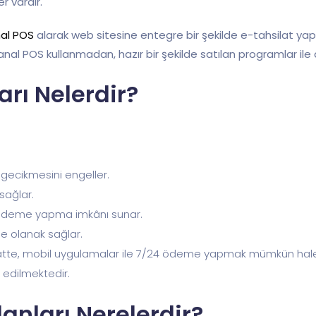
r vardır.
al POS
alarak web sitesine entegre bir şekilde e-tahsilat y
anal POS kullanmadan, hazır bir şekilde satılan programlar i
arı Nelerdir?
 gecikmesini engeller.
 sağlar.
tli ödeme yapma imkânı sunar.
ne olanak sağlar.
saatte, mobil uygulamalar ile 7/24 ödeme yapmak mümkün hale 
e edilmektedir.
anları Nerelerdir?