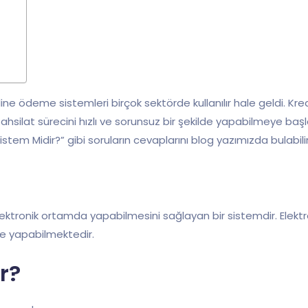
ne ödeme sistemleri birçok sektörde kullanılır hale geldi. Kred
hsilat sürecini hızlı ve sorunsuz bir şekilde yapabilmeye başlad
Sistem Midir?” gibi soruların cevaplarını blog yazımızda bulabilir
ı elektronik ortamda yapabilmesini sağlayan bir sistemdir. Elekt
lde yapabilmektedir.
r?