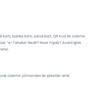
i kartı, banka kartı, sanal kart, QR Kod ile ödeme
ı. “e-Tahsilat Nedir? Nasıl Yapılır? Avantajları
siniz.
ronik ödeme yöntemleri ile şirketler artık