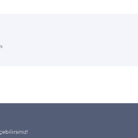
nı
ebilirsiniz!