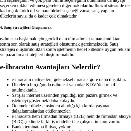
Dil seçeneğinin ve çok para birimi seçeneğinin bulunması da altyapı
seçerken dikkat edilmesi gereken diğer noktalardır. İhracat sitesinde ne
kadar çok farklı dil ve para birimi seçeneği varsa, satış yapılan
ülkelerin sayısı da o kadar çok olmaktadır.
4. Satış Stratejileri Oluşturmak
e-ihracata başlamak için gerekli olan tüm adımlar tamamlandıktan
sonra son olarak satış stratejileri oluşturmak gerekmektedir. Satış
stratejisi oluşturulduktan sonra işletmenin hedef kitlesine uygun reklam
ve pazarlama stratejileri oluşturulmalıdır.
e-İhracatın Avantajları Nelerdir?
e-ihracatın maliyetleri, geleneksel ihracata göre daha düşüktür.
Ülkelerin birçoğunda e-ihracat yapanlar KDV’den muaf
tutulmaktadır.
Satışlar internet üzerinden yapıldığı için pazara girmek ve
işletmeyi göstermek daha kolaydır.
Ödemeler döviz cinsinden alındığı için kurda yaşanan
dalgalanmalardan etkilenmezler.
e-ihracatta hem firmadan firmaya (B2B) hem de firmadan alıcıya
(B2C) şeklinde farklı iş modelleri ile çalışma imkanı vardır.
Banka teminatına ihtiyaç yoktur.