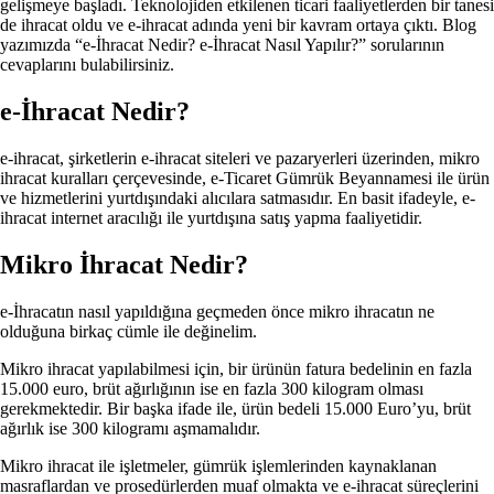
gelişmeye başladı. Teknolojiden etkilenen ticari faaliyetlerden bir tanesi
de ihracat oldu ve e-ihracat adında yeni bir kavram ortaya çıktı. Blog
yazımızda “e-İhracat Nedir? e-İhracat Nasıl Yapılır?” sorularının
cevaplarını bulabilirsiniz.
e-İhracat Nedir?
e-ihracat, şirketlerin e-ihracat siteleri ve pazaryerleri üzerinden, mikro
ihracat kuralları çerçevesinde, e-Ticaret Gümrük Beyannamesi ile ürün
ve hizmetlerini yurtdışındaki alıcılara satmasıdır. En basit ifadeyle, e-
ihracat internet aracılığı ile yurtdışına satış yapma faaliyetidir.
Mikro İhracat Nedir?
e-İhracatın nasıl yapıldığına geçmeden önce mikro ihracatın ne
olduğuna birkaç cümle ile değinelim.
Mikro ihracat yapılabilmesi için, bir ürünün fatura bedelinin en fazla
15.000 euro, brüt ağırlığının ise en fazla 300 kilogram olması
gerekmektedir. Bir başka ifade ile, ürün bedeli 15.000 Euro’yu, brüt
ağırlık ise 300 kilogramı aşmamalıdır.
Mikro ihracat ile işletmeler, gümrük işlemlerinden kaynaklanan
masraflardan ve prosedürlerden muaf olmakta ve e-ihracat süreçlerini